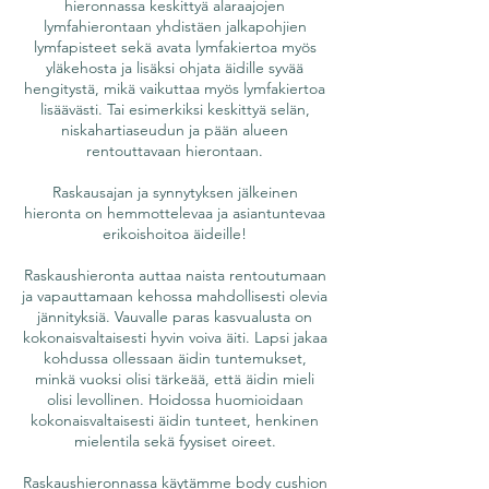
hieronnassa keskittyä alaraajojen
lymfahierontaan yhdistäen jalkapohjien
lymfapisteet sekä avata lymfakiertoa myös
yläkehosta ja lisäksi ohjata äidille syvää
hengitystä, mikä vaikuttaa myös lymfakiertoa
lisäävästi. Tai esimerkiksi keskittyä selän,
niskahartiaseudun ja pään alueen
rentouttavaan hierontaan.
Raskausajan ja synnytyksen jälkeinen
hieronta on hemmottelevaa ja asiantuntevaa
erikoishoitoa äideille!
Raskaushieronta auttaa naista rentoutumaan
ja vapauttamaan kehossa mahdollisesti olevia
jännityksiä. Vauvalle paras kasvualusta on
kokonaisvaltaisesti hyvin voiva äiti. Lapsi jakaa
kohdussa ollessaan äidin tuntemukset,
minkä vuoksi olisi tärkeää, että äidin mieli
olisi levollinen. Hoidossa huomioidaan
kokonaisvaltaisesti äidin tunteet, henkinen
mielentila sekä fyysiset oireet.
Raskaushieronnassa käytämme body cushion