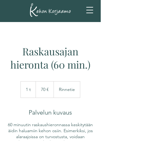
Raskausajan
hieronta (60 min.)
70
euroa
1 t
1
70 €
Rinnetie
Palvelun kuvaus
60 minuutin raskaushieronnassa keskitytään
äidin haluamiin kehon osiin. Esimerkiksi, jos
alaraajoissa on turvostusta, voidaan