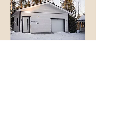
Ota yhteyttä
Kehon Korjaamo
Rinnetie 4
37910 AKAA (Kylmäkoski)
anniina@kehonkorjaamo.com
Ajanvaraus: puh.
040 484 7525