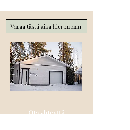
Varaa tästä aika hierontaan!
Ota yhteyttä
Kehon Korjaamo
Rinnetie 4