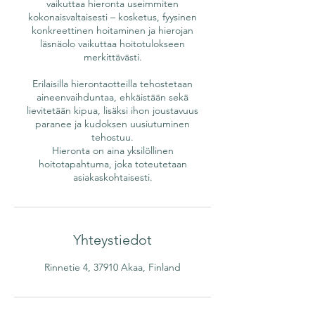
vaikuttaa hieronta useimmiten
kokonaisvaltaisesti – kosketus, fyysinen
konkreettinen hoitaminen ja hierojan
läsnäolo vaikuttaa hoitotulokseen
merkittävästi.
Erilaisilla hierontaotteilla tehostetaan
aineenvaihduntaa, ehkäistään sekä
lievitetään kipua, lisäksi ihon joustavuus
paranee ja kudoksen uusiutuminen
tehostuu.
Hieronta on aina yksilöllinen
hoitotapahtuma, joka toteutetaan
asiakaskohtaisesti.
Yhteystiedot
Rinnetie 4, 37910 Akaa, Finland