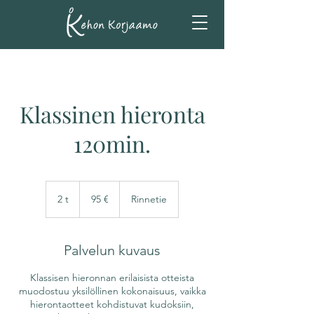
Klassinen hieronta
120min.
95
euroa
2 t
2
95 €
Rinnetie
t
Palvelun kuvaus
Klassisen hieronnan erilaisista otteista
muodostuu yksilöllinen kokonaisuus, vaikka
hierontaotteet kohdistuvat kudoksiin,